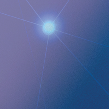
M: +1 925-381-4581
[email protected]
Documents
Implantica tillkännager en ny Schweizisk studie med 99
RefluxStop™-patienter jämförande små och stora bråck i
magmunnen, bekräftande de utmärkta långsiktiga
resultaten
Images
QUICK LINKS