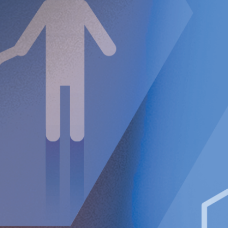
denna patientgrupp, upp till 4 år efter ingreppet. Denna
forskningsstudie är ett bevis på intresset och den snabbt
växande efterfrågan på innovativa och effektiva
behandlingslösningar för dessa enormt eftersatta GERD-
patienter.”
Dr Forsell fortsätter: ”Över 17 % av de vuxna i Schweiz,
3
nästan en miljon personer, lider av GERD.
Vi är stolta över
att gå i bräschen för en möjlig paradigmförändring inom den
kirurgiska behandlingen av GERD genom RefluxStop™, en
säker och effektiv behandling för GERD.”
Armijo PR, Pokala B, Misfeldt M, Pagkratis S, Oleynikov
D. Predictors of Hiatal Hernia Recurrence After
Laparoscopic Anti-reflux Surgery with Hiatal Hernia
Repair: a Prospective Database Analysis. J Gastrointest
Surg. 2019 Apr;23(4):696-701. doi: 10.1007/s11605-
018-04073-0. Epub 2019 Jan 7. PMID: 30617774.
Bonavina L. Individualizing the choice of surgical
therapy for gastroesophageal reflux disease. Curr Opin
Gastroenterol. 2025 Feb 10. doi:
10.1097/MOG.0000000000001082. Epub ahead of