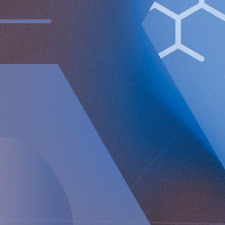
print. PMID: 39964431.
Schwenkglenks, M., Marbet, U.A. & Szucs, T.D.
Epidemiology and costs of gastroesophageal reflux
disease in Switzerland: a population-based study.
Soz.-
Präventivmed.
49, 51–61 (2004).
https://doi.org/10.1007/s00038-003-2090-y
För ytterligare information, vänligen kontakta:
Nicole Pehrsson, Chief Corporate Affairs Officer
Telefon (CH): +41 (0)79 335 09 49
[email protected]
Implantica är noterat på Nasdaq First North Premier
Growth Market i Stockholm.
Bolagets Certified Adviser är FNCA Sweden AB,
[email protected]
Informationen lämnades, genom ovanstående kontaktpersons
försorg, för offentliggörande den 12 juni 2025 kl. 08:00 (CET).
Om Implantica
Implantica är ett medicintekniskt företag som arbetar med