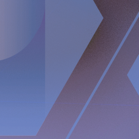
att föra in avancerad teknik i kroppen. Implanticas
huvudprodukt, RefluxStop™, är ett CE-märkt implantat för
förebyggande av gastroesofageal reflux som har potential
att skapa ett paradigmskifte inom anti-refluxbehandling
och stöds av framgångsrika kliniska studieresultat.
Implantica fokuserar också på e-hälsa inuti kroppen och har
utvecklat en bred, patentskyddad produktpipeline som
delvis bygger på två plattformstekniker: en e-
hälsoplattform som är utformad för att övervaka ett brett
spektrum av hälsoparametrar, styra behandlingen inifrån
kroppen och kommunicera med vårdgivaren på distans och
en trådlös energiplattform som är utformad för att driva
fjärrstyrda implantat trådlöst genom intakt hud.
Implantica
är noterat på Nasdaq First North Premier Growth Market
(ticker: IMP A SDB).
Besök www.implantica.com för mer
information.
Om RefluxStop™
RefluxStop är en ny innovativ behandling med stor
potential till ett paradigmskifte inom kirurgi mot sura
uppstötningar. Dess unika verkningsmekanism skiljer sig
fullständigt från nuvarande kirurgiska lösningar. Befintliga
kirurgiska ingrepp omsluter matpassagen för att stödja den