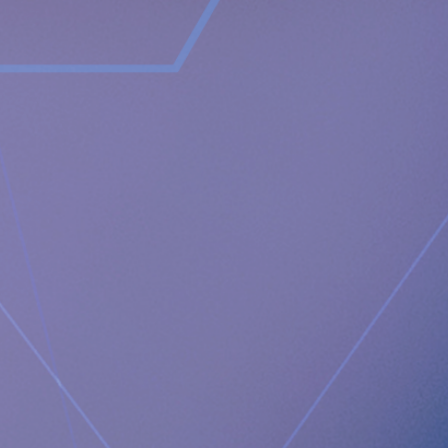
nedre esofagusfinkterns stängningsmekanism och är ofta
förknippade med biverkningar som sväljsvårigheter, smärta
vid sväljning och oförmåga att rapa och/eller kräkas.
RefluxStop däremot behandlar sura återflöden utan att
påverka matpassagen. Den återställer och bibehåller den
nedre esofagusfinktern i sin ursprungliga, naturliga
position. RefluxStops verkningsmekanism är inriktad på att
rekonstruera alla tre komponenterna i antirefluxbarriären,
som om de äventyras kan leda till sura återflöden. Den gör
det genom att återställa och stödja kroppens naturliga
anatomiska fysiologi, vilket möjliggör att kroppen själv löser
problemet med de sura uppstötningarna.
Nyhetsrum
https://www.implantica.com/media/media-kit
Gemenskap
https://ch.linkedin.com/company/implantica
https://www.twitter.com/implantica
Kontakt för media:
Juanita Eberhart, VP Marketing & Advocacy