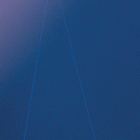
Company profile
RefluxStop
™
Product Pipeline
Technology Platform
LEGAL
Data privacy statement
Disclaimer
Imprint
Terms and Conditions
NEWSROOM
Media Kit
CONTACT