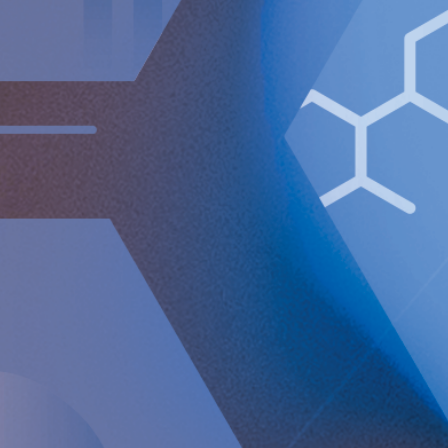
”Dessa 5-årsresultat bekräftar RefluxStop®s starka
potential att omdefiniera standarden för GERD-kirurgi.
Med nästan 50 RefluxStop® Centers of Excellence
etablerade över hela Europa bygger Implantica snabbt ut
sin kliniska och kommersiella infrastruktur för att stödja
bredare användning. Företaget förbereder sig nu för
lansering på den amerikanska marknaden, i väntan på FDA-
godkännande. När vi närmar oss lanseringen i USA tror vi
att RefluxStop® har en unik position att bli den nya
standarden inom kirurgisk behandling av GERD – med
överlägsna patientresultat, säkerhet och långsiktig
kostnadseffektivitet.
Med ett väntande FDA-godkännande, pågående global
expansion och växande kliniskt momentum fokuserar vi på
att skapa betydande värde för patienter, vårdgivare och
aktieägare.”
För ytterligare information, vänligen kontakta:
Nicole Pehrsson, Chief Corporate Affairs Officer
Telefon (CH): +41 (0)79 335 09 49
[email protected]