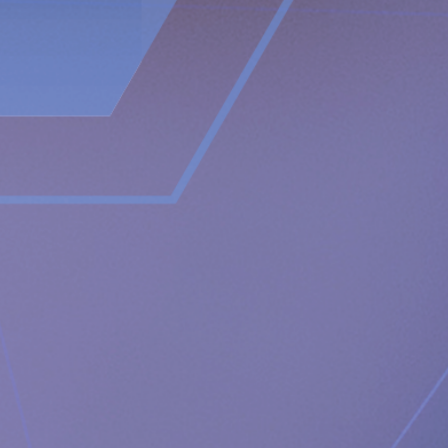
en trådlös energiplattform som är utformad för att driva
fjärrstyrda implantat trådlöst genom intakt hud.
Implantica
är noterat på Nasdaq First North Premier Growth Market
(ticker: IMP A SDB).
Besök www.implantica.com för mer
information.
Om RefluxStop®
RefluxStop är en ny innovativ behandling med stor
potential till ett paradigmskifte inom kirurgi mot sura
uppstötningar. Dess unika verkningsmekanism skiljer sig
fullständigt från nuvarande kirurgiska lösningar. Befintliga
kirurgiska ingrepp omsluter matpassagen för att stödja den
nedre esofagusfinkterns stängningsmekanism och är ofta
förknippade med biverkningar som sväljsvårigheter, smärta
vid sväljning och oförmåga att rapa och/eller kräkas.
RefluxStop däremot behandlar sura återflöden utan att
påverka matpassagen. Den återställer och bibehåller den
nedre esofagusfinktern i sin ursprungliga, naturliga
position. RefluxStops verkningsmekanism är inriktad på att
rekonstruera alla tre komponenterna i antirefluxbarriären,
som om de äventyras kan leda till sura återflöden. Den gör
det genom att återställa och stödja kroppens naturliga