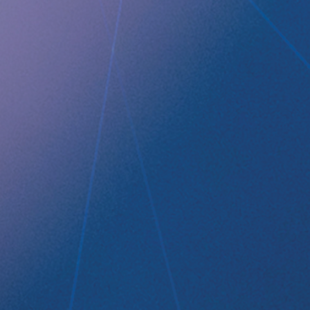
QUICK LINKS
Company profile
RefluxStop
™
Product Pipeline
Technology Platform
LEGAL
Data privacy statement
Disclaimer