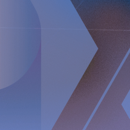
Implantica är noterat på Nasdaq First North Premier
Growth Market i Stockholm.
Bolagets Certified Adviser är FNCA Sweden AB,
[email protected]
Informationen lämnades, genom ovanstående kontaktpersons
försorg, för offentliggörande den 07 august 2025 kl. 08:00
(CET).
Om Implantica
Implantica är ett medicintekniskt företag som arbetar med
att föra in avancerad teknik i kroppen. Implanticas
huvudprodukt, RefluxStop®, är ett CE-märkt implantat för
förebyggande av gastroesofageal reflux som har potential
att skapa ett paradigmskifte inom anti-refluxbehandling
och stöds av framgångsrika kliniska studieresultat.
Implantica fokuserar också på e-hälsa inuti kroppen och har
utvecklat en bred, patentskyddad produktpipeline som
delvis bygger på två plattformstekniker: en e-
hälsoplattform som är utformad för att övervaka ett brett
spektrum av hälsoparametrar, styra behandlingen inifrån
kroppen och kommunicera med vårdgivaren på distans och