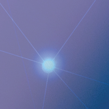
anatomiska fysiologi, vilket möjliggör att kroppen själv löser
problemet med de sura uppstötningarna.
Nyhetsrum
https://www.implantica.com/media/media-kit
Gemenskap
https://ch.linkedin.com/company/implantica
https://www.twitter.com/implantica
Kontakt för media:
Juanita Eberhart, VP Marketing & Advocacy
M: +1 925-381-4581
[email protected]
Documents
Implantica tillkännager en ny milstolpe med andra
publiceringen av de banbrytande 5-årsresultat från
RefluxStops® kliniska studie
Images