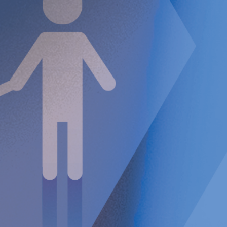
denna studie bekräftar RefluxStop® som det säkraste och
mest effektiva kirurgiska alternativet
idag
för personer som
lider av sura uppstötningar. Under fem år fanns inga
komplikationer som
retur av
bråck, migrationer eller
förskjutningar
a produkten
– bekräftat via
kontrastsväljnings
röntgen vid 5-års uppföljningen
.”
Dr. Zehetner betonade också den överlägsna
patientupplevelsen:
”Det är mycket uppmuntrande att se att RefluxStop har
bibehållit sin viktiga anatomiska position över tid, vilket
resulterar i utmärkta långsiktiga resultat för patienterna.
Viktigt är att RefluxStop® unikt återställer kroppens
naturliga antirefluxbarriär – vilket erbjuder oöverträffade
långsiktiga resultat och säkerhet som visats i denna studie.
Dessutom eliminerades i stort sett postoperativa
sväljsvårigheter – inga patienter behövde
utföra vidgning
av
matstrup
en
under studien, vilket är en stor fördel jämfört
med traditionell GERD-kirurgi.”
Dr. Peter Forsell
, grundare och VD för Implantica, tillade: