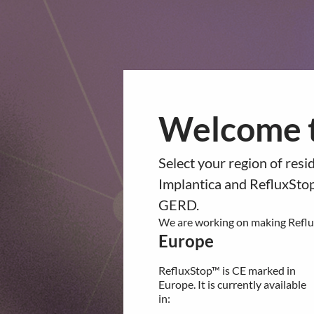
Co
op™
Product Pipeline
Technology Platform
About Impl
You are about to navigate 
Welcome t
the website.
Implantica publice
Please confirm your country of 
Select your region of res
Europe
Bokslutskommuniké
Implantica and RefluxStop
RefluxStop™ is CE marked in
GERD.
december 2024 (Q
Europe. It is currently available
We are working on making Reflux
in:
Europe
Germany
14.02.2025
| Regulatory
United Kingdom
RefluxStop™ is CE marked in
RefluxStop™ FDA Milstolpe
Switzerland
Europe. It is currently available
Spain
in:
Italy