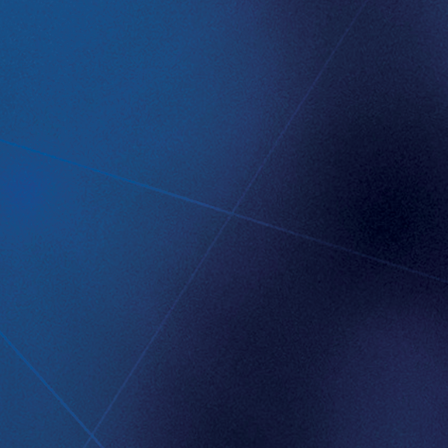
 implantat som motverkar sura
kommer att skapa ett paradigmskifte
ltat frånkliniska prövningar.
ecklat en bred, patentskyddad
: en eHälsoplattform utformad för att
a behandling inifrån kroppen och
rgigivande plattform utformad för att
ntica är noterat på Nasdaq First North
lantica.com
för mer information.
E