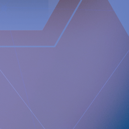
Telefonnummer:
För att delta i telefonkonferensen erhålles genom att du regi
registreringen får du ett telefonnummer och ett konferens-ID
https://conference.inderes.com/teleconference/?id=50013
För ytterligare information, vänligen kontakta:
Nicole Pehrsson, Chief Corporate Affairs Officer
Telefon (CH): +41 (0)79 335 09 49
[email protected]
Implantica är noterat på Nasdaq First North Premier Growt
Bolagets Certified Adviser är FNCA Sweden AB,
[email prot
D
enna information är sådan information som Implantica AG är sky
marknadsmissbruksförordning. Informationen lämnades, genom 
offentliggörande den 2025-02-14 08:00 CET.
About Implantica
Implantica är en medicinteknisk koncern dedikerad till att fö