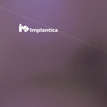
RefluxSt
Press Releases
Subscribe
Media and events
Image Bank
Media Contact