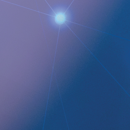
Implanticas ledande produkt, RefluxStop™, är ett CE-märkt
uppstötningar av magsaft upp i matstrupen och potentiellt 
för anti-reflux-behandling vilket stöds av framgångsrika resu
Implantica fokuserar också på eHälsa i kroppen och har utv
produktpipeline baserad delvis på två plattformsteknologier
övervaka ett brett spektrum av hälsoparametrar, kontroller
kommunicera till vårdgivaren på avstånd och en trådlös ene
driva fjärrstyrda implantat trådlöst genom intakt hud.
Impla
Premier Growth Market (ticker: IMP A SDB). Besök
www.imp
Documents
Implantica Q4 2024 SWE
Implantica publicerar Bokslutskommunike 2024 Q4 SW