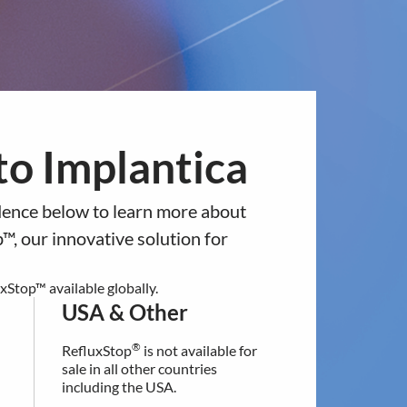
ntact
Europe
USA & Other
antica
News & Events
Investors
to a different regional section of
o Implantica
rar
residence below.
idence below to learn more about
USA & Other
, januari-
™, our innovative solution for
®
RefluxStop
is not available for
4)
sale in all other countries
Stop™ available globally.
including the USA.
USA & Other
®
RefluxStop
is not available for
For additional information
sale in all other countries
contact our customer support:
including the USA.
[email protected]