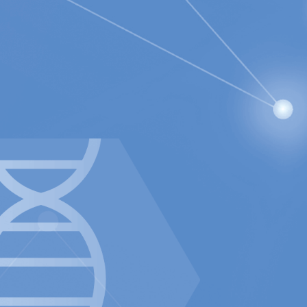
 2 och lämnat sin skriftliga feedback,
r fortsätta att arbeta med FDA för
 snart som möjligt
ien från normal sjukvåd, omfattande
kland, visar en medianförbättring av
z University Hospital i Madrid, utförde
 12:e kompetenscentret i Spanien som
n för RefluxStop™ i Italien vann det
n för sjukvården och betalare inom
 (pga studie/test enheter, se helår).
,669 TEUR (0) med EBIT påverkan.