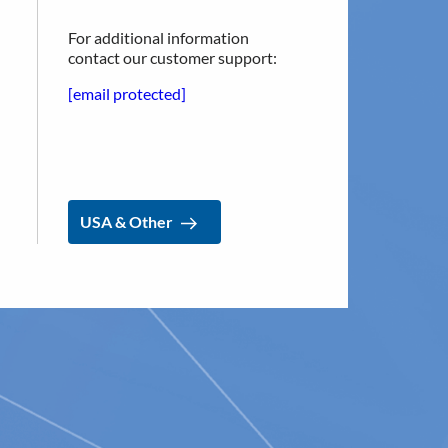
For additional information
dkännade i U.S. i ansökan om
contact our customer support:
n mest avgörande modulen vilken
ing av den pivotala CE-
[email protected]
USA & Other
top™-ingreppen. Över 40 ledande anti-
et idag
orbritannien fortsatte med Chelsea &
luxStop™-center
USA & Other
te i London, där 110+ anti-
å många som förra året - från hela
med professor Lars Lundell från
uxStop™ är ett mycket kostnads-
en
 ansökan om marknadsgodkännande