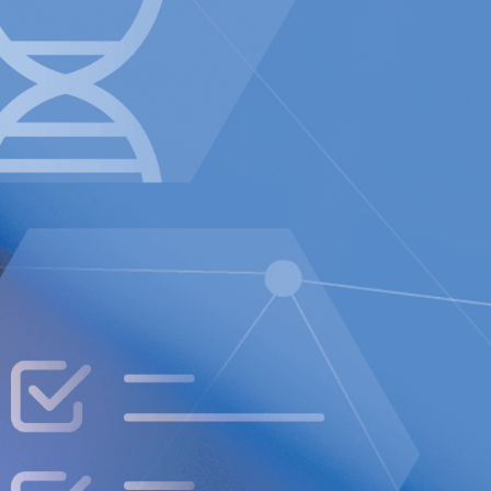
l 0,10 euro (0,12).
EUR.
408).
.
till 0,34 euro (0,34).
ruari 2025 kl. 15.00 (CET) med Peter
hief Corporate Affairs Officer). Se