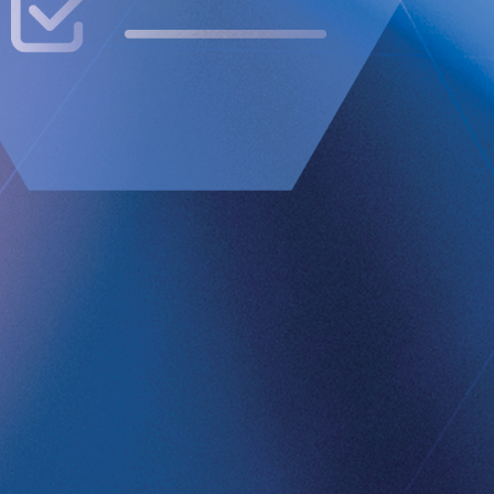
strerar dig på länken nedan. Efter
 för att få åtkomst till konferensen
90
h Market i Stockholm.
ected]
.
ldigt att offentliggöra enligt EU:s
ovanstående kontaktpersons försorg, för
ra avancerad teknik in i kroppen.