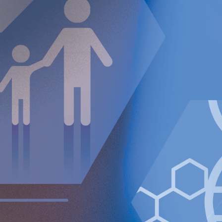
FDA har slutfört sin granskning av PMA Clinical Module
som bolaget anser vara mycket positiv och man komme
att få ut RefluxStop på den amerikanska marknaden så
Resultat från den största publicerade RefluxStop™-stud
79 patienter med upp till 17 månaders uppföljning i Tys
livskvalitetsformuläret GERD-HRQL på 100%
Det världsledande och största sjukhuset i Spanien, La Pa
sina första RefluxStop™-operationer och är därmed det
har anslutit sig
Sammanfattning som visar kostnads-effektivitetsanalyse
prestigefyllda Top 5% Award vid den ledande kongresse
hälsoekonomi, ISPOR
Finansiell sammanfattning
fjärde
kvartalet
Nettoomsättningen minskade med 13% till 442 TEUR (508)
Justerad bruttomarginal uppgick till 90% (92%).
Nedskrivning av utvecklingstillgångar och patent om 1
Rörelseförlusten (EBIT) ökade till 7,174 TEUR (6 942).