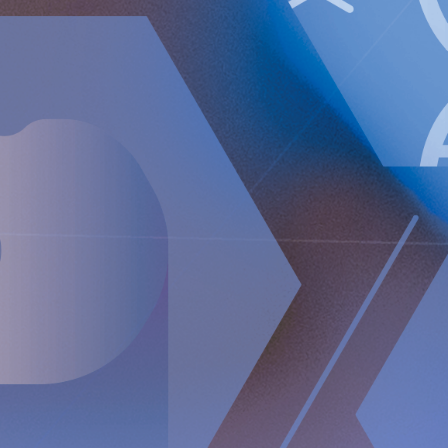
Förlusten efter skatt uppgick till 7,339 TEUR (8,734).
Förlust per A-aktie, före och efter utspädning, uppgick til
Likvida medel vid periodens utgång uppgick till 64.6 M
Finansiell sammanfattning för helåret
Nettoomsättningen ökade med 38 % till 1,936 TEUR (1,
Justerad bruttomarginal uppgick till 92% (94%).
Rörelseförlusten (EBIT) ökade till 25,466 TEUR (21,840)
Förlusten efter skatt uppgick till 23,686 TEUR (24,502).
Förlusten per A-aktie, före och efter utspädning, uppgick 
Telefonkonferens
Implantica kommer att hålla en telefonkonferens den 14 feb
Forsell (VD), Andreas Öhrnberg (CFO) och Nicole Pehrsson (C
telefonnummer nedan för att delta i konferensen:
Webbsändning:
https://implantica.events.inderes.com/q4-report-2024