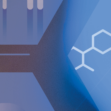
[email protected]
Implantica är noterat på Nasdaq First North Premier
Growth Market i Stockholm.
Bolagets Certified Adviser är FNCA Sweden AB,
[email protected]
Informationen lämnades, genom ovanstående kontaktpersons
försorg, för offentliggörande den 13 februari 2024 kl 08:00
CET.
Om Implantica
Implantica är ett medicintekniskt företag som arbetar med
att föra in avancerad teknik i kroppen. Implanticas
huvudprodukt, RefluxStop™, är ett CE-märkt implantat för
förebyggande av gastroesofageal reflux som har potential
att skapa ett paradigmskifte inom anti-refluxbehandling
och stöds av framgångsrika kliniska studieresultat.
Implantica fokuserar också på e-hälsa inuti kroppen och har
utvecklat en bred, patentskyddad produktpipeline som
delvis bygger på två plattformstekniker: en e-
hälsoplattform som är utformad för att övervaka ett brett