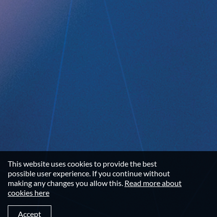
Data privacy statement
Disclaimer
Imprint
Terms and Conditions
NEWSROOM
Media Kit
CONTACT
Implantica group
Contact
This website uses cookies to provide the best
LinkedIn
possible user experience. If you continue without
making any changes you allow this.
Read more about
cookies here
©2026 IMPLANTICA
Accept