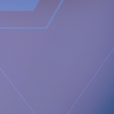
som om de äventyras kan leda till sura återflöden. Den gör
det genom att återställa och stödja kroppens naturliga
anatomiska fysiologi, vilket möjliggör att kroppen själv löser
problemet med de sura uppstötningarna.
Nyhetsrum
https://www.implantica.com/media/media-kit
Sociala medier
https://ch.linkedin.com/company/implantica
https://www.twitter.com/implantica
Kontakt med media:
Implantica AG
Juanita Eberhart, VP Marketing & Advocacy
M: +1 925-381-4581
[email protected]
Documents
Implantica tillkännager den första offentliga
upphandlingvinsten för RefluxStop™, vilket banar väg för
permanent kostnadsersättning i Italien