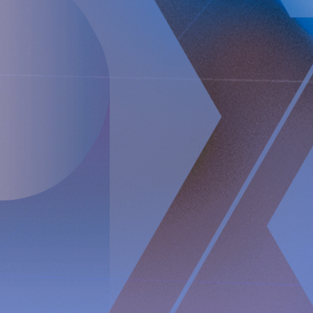
spektrum av hälsoparametrar, styra behandlingen inifrån
kroppen och kommunicera med vårdgivaren på distans och
en trådlös energiplattform som är utformad för att driva
fjärrstyrda implantat trådlöst genom intakt hud. Implantica
är noterat på Nasdaq First North Premier Growth Market
(ticker: IMP A SDB). Besök www.implantica.com för mer
information.
Om RefluxStop™
RefluxStop är en ny innovativ behandling med stor
potential till ett paradigmskifte inom kirurgi mot sura
uppstötningar. Dess unika verkningsmekanism skiljer sig
fullständigt från nuvarande kirurgiska lösningar. Befintliga
kirurgiska ingrepp omsluter matpassagen för att stödja den
nedre esofagusfinkterns stängningsmekanism och är ofta
förknippade med biverkningar som sväljsvårigheter, smärta
vid sväljning och oförmåga att rapa och/eller kräkas.
RefluxStop däremot behandlar sura återflöden utan att
påverka matpassagen. Den återställer och bibehåller den
nedre esofagusfinktern i sin ursprungliga, naturliga
position. RefluxStops verkningsmekanism är inriktad på att
rekonstruera alla tre komponenterna i antirefluxbarriären,