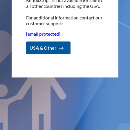
RefluxStop
is not available for sale in
all other countries including the USA.
Implanticas grundare och vd Dr. Peter Forsell säger, "Vi är
mycket glada över godkännandet av den första offentliga
For additional information contact our
RefluxStop™-upphandlingen någonsin i Italien.
Detta
customer support:
treåriga offentliga anbud täcker hela kostnaden för 30
RefluxStop™-enheter, men framförallt är det en viktig
[email protected]
milstolpe som banar väg för bredare
ersättningsgodkännanden regionalt i Italien och skapar en
USA & Other
plattform för att expandera till fler länder i EU.
Detta
offentliga anbud visar tydligt att behandlingen med
RefluxStop™ börjar få acceptans i offentliga
sjukvårdssystem. Med de fortsatt enastående kliniska
resultaten av RefluxStop™ ser vi fram emot att se flera
liknande positiva offentliga anbuds- eller
finansieringsgodkännanden i Italien och andra
nyckelmarknader inom en snar framtid. Vi gratulerar Dr.
Gabriele Pozzo och hans personal i Turin, Italien, för deras
framgångsrika ansträngningar för att uppnå denna viktiga
milstolpe.”
För ytterligare information, vänligen kontakta:
Nicole Pehrsson, Chief Corporate Affairs Officer
Telephone (CH): +41 (0)79 335 09 49