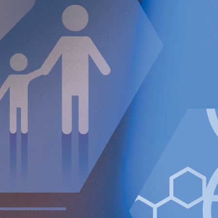
RefluxStop™ RCT studien jämförande med Nissen fundo
etikkommittéer vid AKH Wien, Klinikum Friedrichshafen i
Schweiz
Mycket framgångsrikt 3rd Global Annual RefluxStop™-m
refluxkirurger och gastrointestinala läkare deltog - näst
från hela Europa, USA och Kanada
RefluxStop™ presenterades i en kraftfull paneldiskussio
gastroenterologer deltog vid American Foregut Society 
John Lipham, chef för Upper GI & General Surgery vid K
Otrolig entusiasm för RefluxStop™ bland de främsta kir
och European Foregut Society-mötena, underblåst av Ref
både i vår pivotala 5-årsstudie och med stöd av flera c
sina lika utmärkta resultat
Finansiell sammanfattning
tredje
kvartalet 2024
Nettoomsättningen ökade med 41% till 344 TEUR (244)
Justerad bruttomarginal uppgick till 97 procent (94).
Rörelseförlusten (EBIT) minskade till 5,336 TEUR (5,752
Förlust efter skatt uppgick till 6,444 TEUR (5,699).