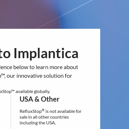
ntact
Europe
USA & Other
antica
News & Events
Investors
to a different regional section of
o Implantica
rar
residence below.
idence below to learn more about
USA & Other
ri -
™, our innovative solution for
®
RefluxStop
is not available for
3)
sale in all other countries
Stop™ available globally.
including the USA.
USA & Other
®
RefluxStop
is not available for
For additional information
t kliv framåt med starkt momentum i
sale in all other countries
contact our customer support:
including the USA.
[email protected]