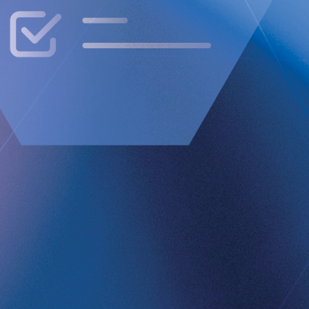
ering via länken nedan. Efter
ns-ID för att få tillgång till
?id=50049903
h Market i Stockholm.
ected]
.
ldigt att offentliggöra enligt EU:s
ovanstående kontaktpersons försorg, för