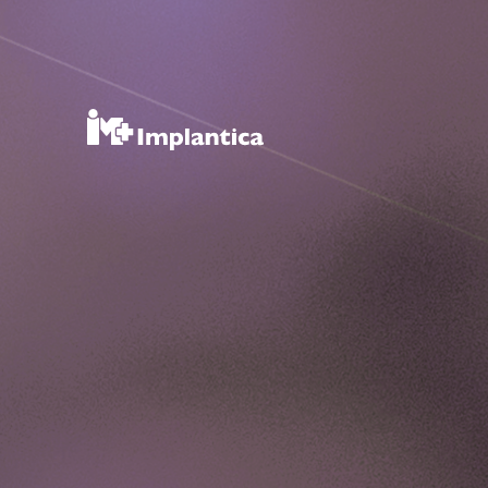
RefluxSt
Press Releases
Subscribe
Media and events
Image Bank
Media Contact