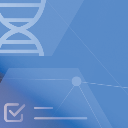
l 0.09 EUR (0.08).
EUR.
UR (900).
.
l 0.23 EUR (0.22).
vember 2024 kl. 15:00 (CET) med Peter
hief Corporate Affairs Officer). Se
länk: