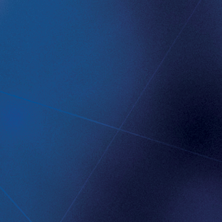
ra avancerad teknik in i kroppen.
 implantat som motverkar sura
kommer att skapa ett paradigmskifte
ltat frånkliniska prövningar.
ecklat en bred, patentskyddad
: en eHälsoplattform utformad för att
a behandling inifrån kroppen och
rgigivande plattform utformad för att
ntica är noterat på Nasdaq First North
lantica.com
för mer information.