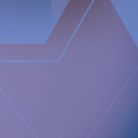
https://ir.financialhearings.com/implantica-q3-report-2024
Telefonnummer
Telefonnummer till telefonkonferensen erhålls genom registr
registreringen kommer du att få telefonnummer och ett konfere
konferensen.
https://conference.financialhearings.com/teleconference/
För ytterligare information, vänligen kontakta:
Nicole Pehrsson, Chief Corporate Affairs Officer
Telefon (CH): +41 (0)79 335 09 49
[email protected]
Implantica är noterat på Nasdaq First North Premier Growt
Bolagets Certified Adviser är FNCA Sweden AB,
[email prot
D
enna information är sådan information som Implantica AG är sky
marknadsmissbruksförordning. Informationen lämnades, genom 
offentliggörande den 2024-11-15 08:00 CET.