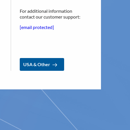
For additional information
contact our customer support:
 i Italien och Spanien med över 40
inträdet i dessa länder
[email protected]
orbritannien fortsätter med Chelsea &
USA & Other
efluxStop™-centra
 i
Surgical Endoscopy
visar på fortsatt
Stop-kirurger har publicerats:
USA & Other
neffektiv esofagusmotilitet (IEM)
tific Reports
, en Nature-tidskrift
terna publicerad i prestigefyllda
Swiss
råck)
godkännande (PMA) har inlämnats till
r en klinisk del som inkluderar 5 års