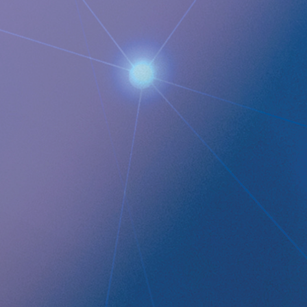
About Implantica
Implantica är en medicinteknisk koncern dedikerad till att fö
Implanticas ledande produkt, RefluxStop™, är ett CE-märkt
uppstötningar av magsaft upp i matstrupen och potentiellt 
för anti-reflux-behandling vilket stöds av framgångsrika resu
Implantica fokuserar också på eHälsa i kroppen och har utv
produktpipeline baserad delvis på två plattformsteknologier
övervaka ett brett spektrum av hälsoparametrar, kontroller
kommunicera till vårdgivaren på avstånd och en trådlös ene
driva fjärrstyrda implantat trådlöst genom intakt hud.
Impla
Premier Growth Market (ticker: IMP A SDB). Besök
www.imp
Documents
Q3 2024 Financial Report SWE
Implantica publicerar Delarsrapport Jan - Sep 2024 Q3