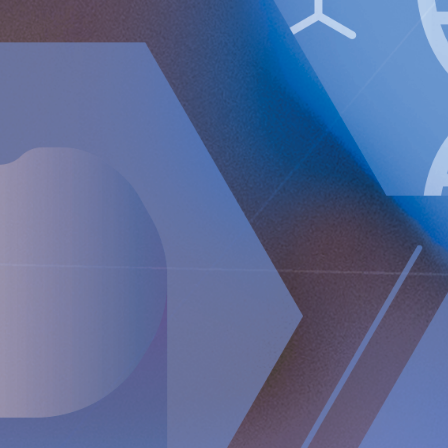
Förlust per A-aktie före och efter utspädning uppgick til
Likvida medel vid periodens utgång uppgick till 69.3 M
Finansiell sammanfattning första nio månaderna
Nettoomsättningen ökade med 66 procent till 1,494 TE
Justerad bruttomarginal uppgick till 93 procent (94).
Rörelseförlusten (EBIT) ökade till 18,292 TEUR (14,898)
Förlust efter skatt uppgick till 16,347 TEUR (15,768).
Förlust per A-aktie före och efter utspädning uppgick til
Telefonkonferens
Implantica kommer att hålla en telefonkonferens den 15 no
Forsell (VD), Andreas Öhrnberg (CFO) och Nicole Pehrsson (C
samtalsuppgifterna nedan för att ansluta till konferensen:
Webbsändning
Om du önskar delta via webbsändning använder du följande 