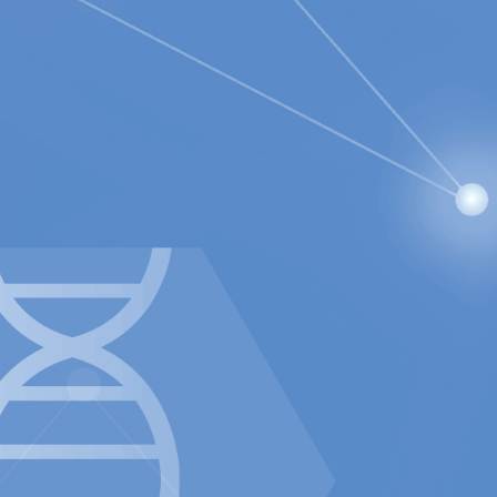
plikation godkändes av
 Tyskland och för 2 centra i Bern,
öte i London, där 110+ anti-
an tre gånger så många som förra året -
n där över 100 kirurger och
(AFS) mötet i Denver, modererat av Dr.
eck School of Medicine of USC
urgerna vid de senaste årliga American
luxStops utmärkta kliniska resultat,
entra runt om i Europa som presenterat
.
).