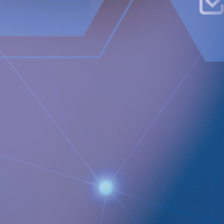
First North Premier Growth Market (ticker: IMP A SDB).
Besök
www.implantica.com
för mer information.
Documents
Implantica presenterar andra kvartalet för 2024, den 21
augusti kl. 15:00 CEST
QUICK LINKS
Company profile
RefluxStop
™
Product Pipeline
Technology Platform
LEGAL
Data privacy statement