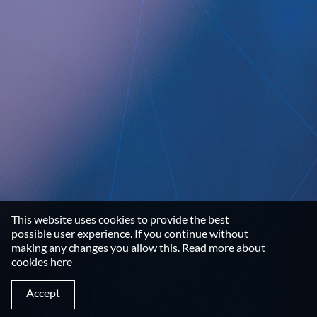
Disclaimer
Imprint
Terms and Conditions
NEWSROOM
Media Kit
CONTACT
Implantica group
Contact
This website uses cookies to provide the best
LinkedIn
possible user experience. If you continue without
making any changes you allow this.
Read more about
cookies here
©2026 IMPLANTICA
Accept