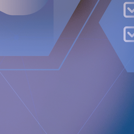
Om RefluxStop™
RefluxStop är en ny innovativ behandling med stor potential 
mot sura uppstötningar. Dess unika verkningsmekanism skilje
kirurgiska lösningar. Befintliga kirurgiska ingrepp omsluter
esofagusfinkterns stängningsmekanism och är ofta förknip
sväljsvårigheter, smärta vid sväljning och oförmåga att rapa 
RefluxStop däremot behandlar sura återflöden utan att påv
bibehåller den nedre esofagusfinktern i sin ursprungliga, nat
verkningsmekanism är inriktad på att rekonstruera alla tre 
som om de äventyras kan leda till sura återflöden. Den gör d
kroppens naturliga anatomiska fysiologi, vilket möjliggör at
sura uppstötningarna.
Nyhetsrum
https://www.implantica.com/media/media-kit
Gemenskap
https://ch.linkedin.com/company/implantica
https://www.twitter.com/implantica
Kontakt för media:
Juanita Eberhart, VP Marketing & Advocacy