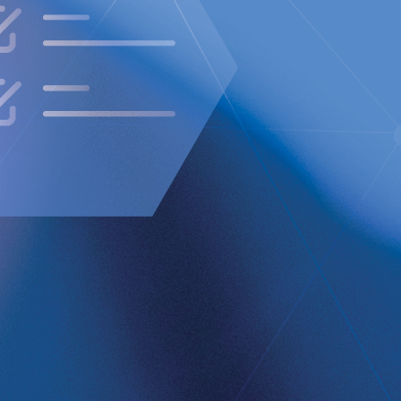
till ett paradigmskifte inom kirurgi
r sig fullständigt från nuvarande
 matpassagen för att stödja den nedre
pade med biverkningar som
och/eller kräkas.
erka matpassagen. Den återställer och
urliga position. RefluxStops
komponenterna i antirefluxbarriären,
et genom att återställa och stödja
t kroppen själv löser problemet med de