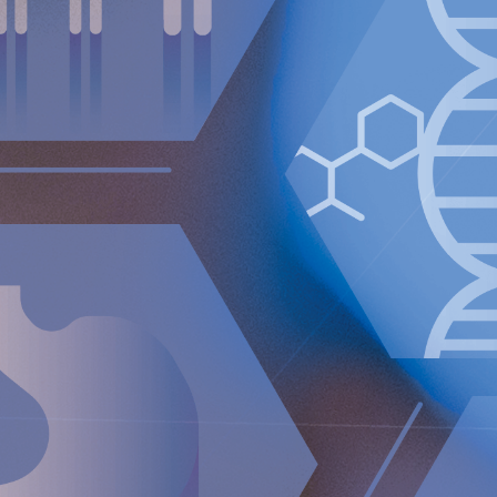
För ytterligare information, vänligen kontakta:
Nicole Pehrsson, Chief Corporate Affairs Officer
Telefon (CH): +41 (0)79 335 09 49
[email protected]
Implantica är noterat på Nasdaq First North Premier Growt
Bolagets Certified Adviser är FNCA Sweden AB,
[email prot
Informationen lämnades, genom ovanstående kontaktpersons förs
december 2024 kl. 17:20 (CET).
Om Implantica
Implantica är ett medicintekniskt företag som arbetar med at
Implanticas huvudprodukt, RefluxStop™, är ett CE-märkt im
gastroesofageal reflux som har potential att skapa ett para
och stöds av framgångsrika kliniska studieresultat. Implantic
kroppen och har utvecklat en bred, patentskyddad produktpi
plattformstekniker: en e-hälsoplattform som är utformad för
hälsoparametrar, styra behandlingen inifrån kroppen och 
distans och en trådlös energiplattform som är utformad för a
genom intakt hud.
Implantica är noterat på Nasdaq First No
IMP A SDB).
Besök www.implantica.com för mer information