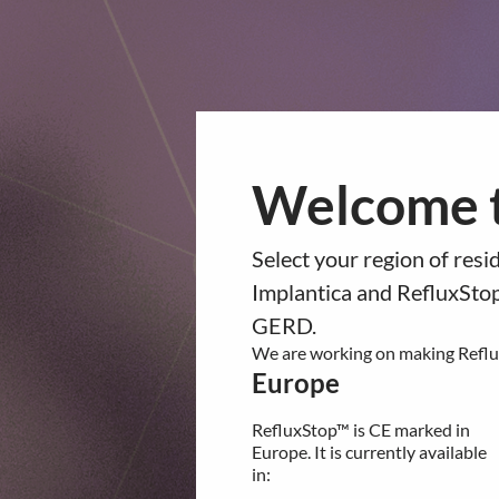
Co
op™
Product Pipeline
Technology Platform
About Impl
You are about to navigate 
Welcome t
the website.
Implantica offentli
Please confirm your country of 
Select your region of res
Europe
utbetalning av
Implantica and RefluxStop
RefluxStop™ is CE marked in
GERD.
aktietilldelningar 
Europe. It is currently available
We are working on making Reflux
in:
Europe
av bolagsstämman
Germany
United Kingdom
RefluxStop™ is CE marked in
aktierelaterade
Switzerland
Europe. It is currently available
Spain
in:
Italy