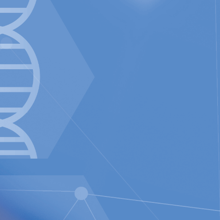
h Market i Stockholm.
ected]
org, för offentliggörande den 23
t föra in avancerad teknik i kroppen.
plantat för förebyggande av
digmskifte inom anti-refluxbehandling
a fokuserar också på e-hälsa inuti
peline som delvis bygger på två
 att övervaka ett brett spektrum av
kommunicera med vårdgivaren på
tt driva fjärrstyrda implantat trådlöst
rth Premier Growth Market (ticker:
.