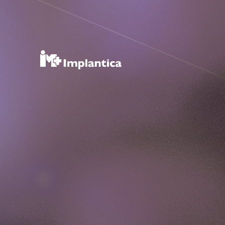
RefluxSt
Press Releases
Subscribe
Media and events
Image Bank
Media Contact