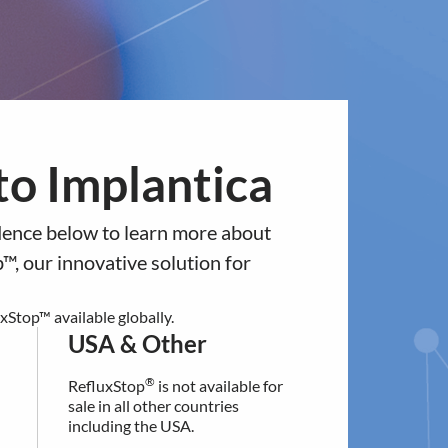
ntact
Europe
USA & Other
antica
News & Events
Investors
to a different regional section of
o Implantica
ggör
residence below.
idence below to learn more about
USA & Other
™, our innovative solution for
®
RefluxStop
is not available for
baserade på
sale in all other countries
Stop™ available globally.
including the USA.
USA & Other
 godkända
®
RefluxStop
is not available for
For additional information
sale in all other countries
contact our customer support:
including the USA.
[email protected]