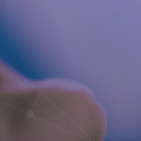
QUICK LINKS
Company profile
RefluxStop
™
Product Pipeline