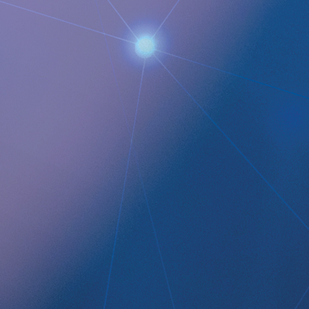
M: +1 925-381-4581
[email protected]
Documents
Implantica offentliggör utbetalning av aktietilldelning
godkända aktierelaterade incitamentsprogrammet genom en r
bolaget utan betalning
LEGAL
NEWSROOM
Data privacy statement
Media Kit
Disclaimer
Imprint