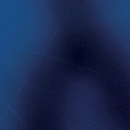
ar baserade på av bolagsstämman
iktad emission av egna aktier i
CONTACT
Implantica group
Contact
LinkedIn