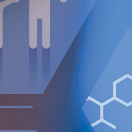
Implantica deltog i flera viktiga vetenskapliga
kongresser i Tyskland, Sverige, Spanien, Italien,
Österrike och Schweiz för att öka medvetenheten
och den medicinska utbildningen om RefluxStop-
behandlingen bland antirefluxexperter, patienter
och alla som arbetar med GERD generellt.
Andra
kvartalet finansiell sammanfattning
Nettoomsättningen ökade med 80 procent till 207
TEUR (115).
Justerad bruttomarginal uppgick till 97 procent (94).
Rörelseförlusten (EBIT) ökade till 4 347 TEUR (2 968).
Förlust efter skatt uppgick till 5 858 TEUR (2 875).
Förlust per A-aktie före och efter utspädning uppgick
till 0,08 EUR (0,04).
Likvida medel vid periodens utgång uppgick till 121,5
MEUR.
Finansiell sammanfattning
för
sex första månaderna