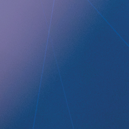
Implantica publicerar Dela rsrapport Q2 2022
QUICK LINKS
Company profile
RefluxStop
™
Product Pipeline
Technology Platform
LEGAL
Data privacy statement
Disclaimer
Imprint