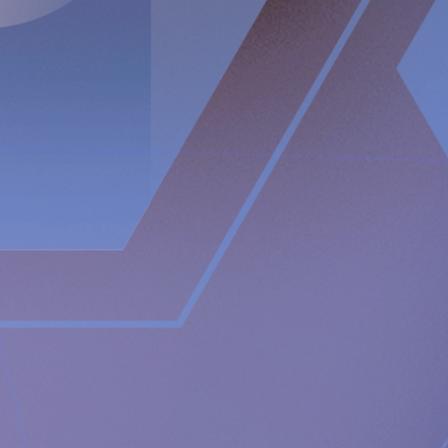
Talare:
VD Peter Forsell
CFO Andreas Öhrnberg
VP Operations & IR Nicole Pehrsson
För ytterligare information, vänligen kontakta:
Nicole Pehrsson, Investor Relations
Telefon (CH): +41 (0)79 335 09 49
[email protected]
Implantica är noterat på Nasdaq First North Premier
Growth Market i Stockholm.
Bolagets Certified Adviser är FNCA Sweden AB, +46 (0) 8
528 00 399,
[email protected]
.
Informationen lämnades, genom ovanstående kontaktpersons
försorg, för offentliggörande den 23:e augusti 2022 kl. 08:00
(CEST).
About Implantica