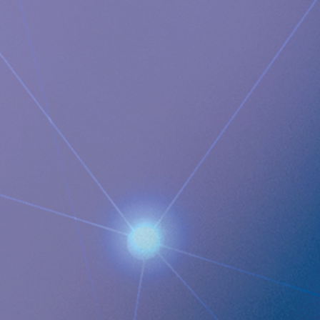
Implantica är en medicinteknisk koncern dedikerad till att
föra avancerad teknik in i kroppen. Implanticas ledande
produkt, RefluxStop™, är ett CE-märkt implantat
som motverkar sura uppstötningar av magsaft upp i
matstrupen och potentiellt kommer att skapa ett
paradigmskifte för anti-reflux-behandling vilket stöds av
framgångsrika resultat frånkliniska prövningar. Implantica
fokuserar också på eHälsa i kroppen och har utvecklat
en bred, patentskyddad produktpipeline baserad delvis på
två plattformsteknologier: en eHälsoplattform utformad för
att övervaka ett brett spektrum av
hälsoparametrar, kontrollera behandling inifrån kroppen
och kommunicera till vårdgivaren på avstånd och en trådlös
energigivande plattform utformad för att driva fjärrstyrda
implantat trådlöst genom intakt hud.
Implantica är noterat
på Nasdaq First North Premier Growth Market (ticker:
IMP A SDB). Besök
www.implantica.com
för mer
information.
Documents
Q2 2022_SWE_Full_Final_v2