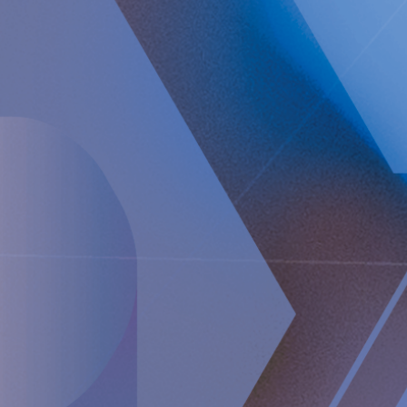
Nettoomsättningen ökade med 106 procent till 405
TEUR (197).
Justerad bruttomarginal uppgick till 96 procent (93).
Rörelseförlusten (EBIT) ökade till 8 758 TEUR (5 247).
Förlust efter skatt uppgick till 10 746 TEUR (4 841).
Förlust per A-aktie före och efter utspädning uppgick
till 0,15 EUR (0,07).
Telefonkonferens den 23:e augusti klockan 15:00 CEST
Presentationen sker på engelska via en telefonkonferens
eller audiosändning på: Telefonnummer till konferensen:
Sverige: +46 8 566 427 06
Storbritannien: +44 3333 009030
USA: +1-646-722-4904
https://tv.streamfabriken.com/implantica-q2-2022